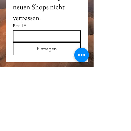
neuen Shops nicht 
verpassen. 
Email
*
Eintragen
Alle Logos und Wa
r
enzeichen auf dieser
Seite sind Eigentum der jeweiligen Besitzer
und Lizenzhalter.
Im übrigen gilt Haftungsausschluss.
Weitere Details finden Sie im
Impressum
.