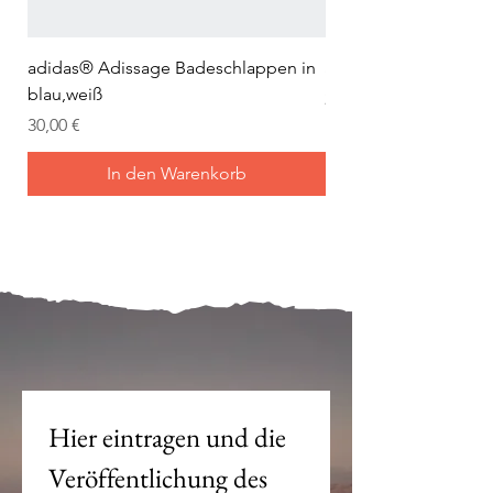
adidas® Adissage Badeschlappen in
adidas® Adilette Aqu
blau,weiß
Preis
24,95 €
Preis
30,00 €
In den Warenkorb
Mein Joch ist dein Joch.
Hier eintragen und die 
Veröffentlichung des 