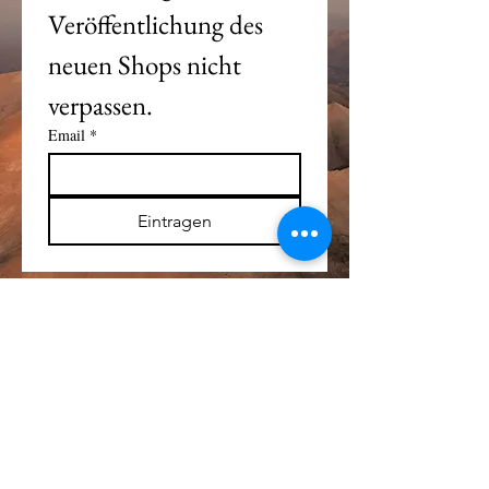
Veröffentlichung des 
neuen Shops nicht 
verpassen. 
Email
*
Eintragen
Alle Logos und Wa
r
enzeichen auf dieser
Seite sind Eigentum der jeweiligen Besitzer
und Lizenzhalter.