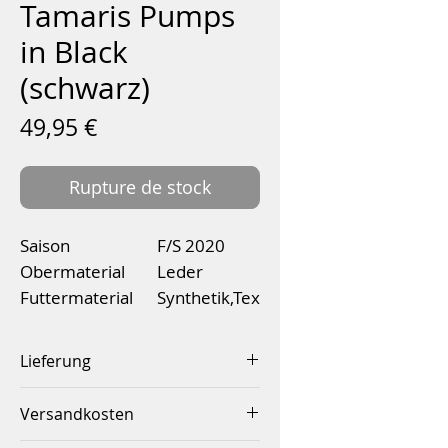
Tamaris Pumps
in Black
(schwarz)
Prix
49,95 €
Rupture de stock
Saison
F/S 2020
Obermaterial
Leder
Futtermaterial
Synthetik,Tex
til
Decksohlenmate
Leder
Lieferung
rial
Innerhalb von 2-4 Werktagen
Versandkosten
Schafthöhe
6,5 cm