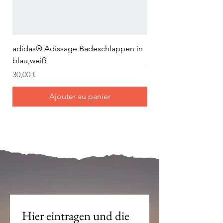
adidas® Adissage Badeschlappen in
adidas® Adilette Aqu
blau,weiß
Prix
24,95 €
Prix
30,00 €
Ajouter au panier
Mein Joch ist dein Joch.
Hier eintragen und die 