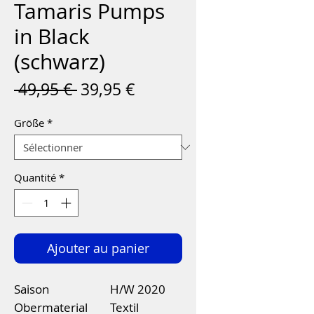
Tamaris Pumps
in Black
(schwarz)
Prix
Prix
 49,95 € 
39,95 €
original
promotionnel
Größe
*
Quantité
*
Ajouter au panier
Saison
H/W 2020
Obermaterial
Textil