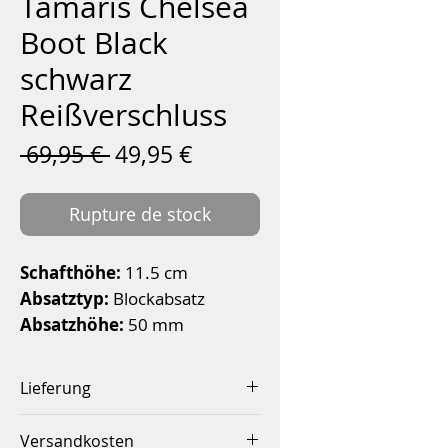
Tamaris Chelsea
Boot Black
schwarz
Reißverschluss
Prix
Prix
 69,95 € 
49,95 €
original
promotionnel
Rupture de stock
Schafthöhe:
11.5 cm
Absatztyp:
Blockabsatz
Absatzhöhe:
50 mm
Decksohle:
Materialmix aus
Textil und Synthetik
Lieferung
Obermaterial:
Leder
Innerhalb von 2-4 Werktagen
Schuhspitze:
rund
Versandkosten