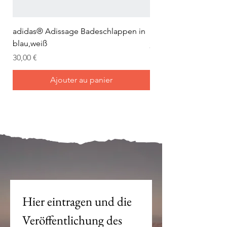
adidas® Adissage Badeschlappen in
adidas® Adilette Aqu
blau,weiß
Prix
24,95 €
Prix
30,00 €
Ajouter au panier
Mein Joch ist dein Joch.
Hier eintragen und die 
Veröffentlichung des 