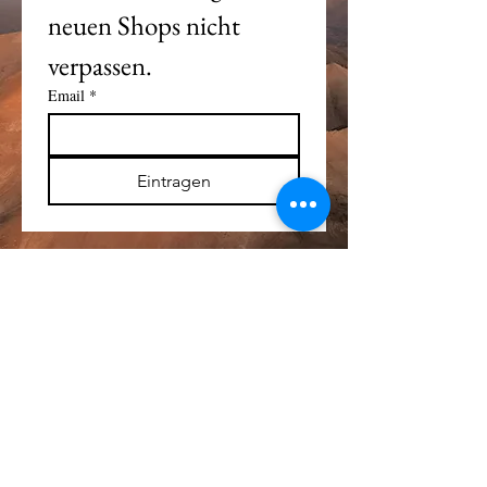
neuen Shops nicht 
verpassen. 
Email
*
Eintragen
Alle Logos und Wa
r
enzeichen auf dieser
Seite sind Eigentum der jeweiligen Besitzer
und Lizenzhalter.
Im übrigen gilt Haftungsausschluss.
Weitere Details finden Sie im
Impressum
.