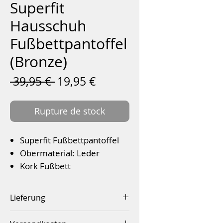
Superfit
Hausschuh
Fußbettpantoffel
(Bronze)
Prix
Prix
 39,95 € 
19,95 €
original
promotionnel
Rupture de stock
Superfit Fußbettpantoffel
Obermaterial: Leder
Kork Fußbett
Leder Decksohle
EVA Laufsohle
Lieferung
Verschluss: Schnalle
Innerhalb von 2-4 Werktagen
Farbe: Bronze