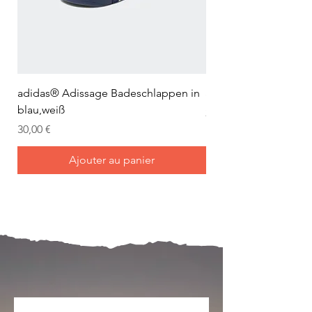
adidas® Adissage Badeschlappen in
adidas® Adilette Aqu
blau,weiß
Prix
24,95 €
Prix
30,00 €
Ajouter au panier
Mein Joch ist dein Joch.