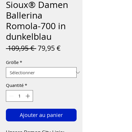
Sioux® Damen
Ballerina
Romola-700 in
dunkelblau
Prix
Prix
 109,95 € 
79,95 €
original
promotionnel
Größe
*
Quantité
*
Ajouter au panier