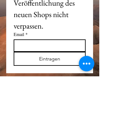
Veröffentlichung des 
neuen Shops nicht 
verpassen. 
Email
*
Eintragen
Alle Logos und Wa
r
enzeichen auf dieser
Seite sind Eigentum der jeweiligen Besitzer
und Lizenzhalter.