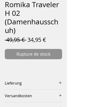
Romika Traveler
H 02
(Damenhaussch
uh)
Prix
Prix
 49,95 € 
34,95 €
original
promotionnel
Rupture de stock
Lieferung
Innerhalb von 2-4 Werktagen
Versandkosten
Innerhalb Deutschlands ab