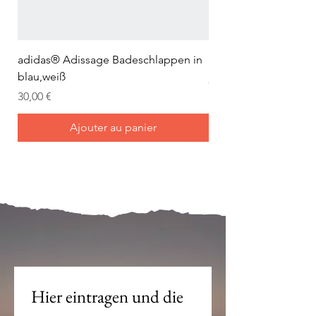
adidas® Adissage Badeschlappen in
adidas® Adilette Aqu
blau,weiß
Prix
24,95 €
Prix
30,00 €
Ajouter au panier
Mein Joch ist dein Joch.
Hier eintragen und die 