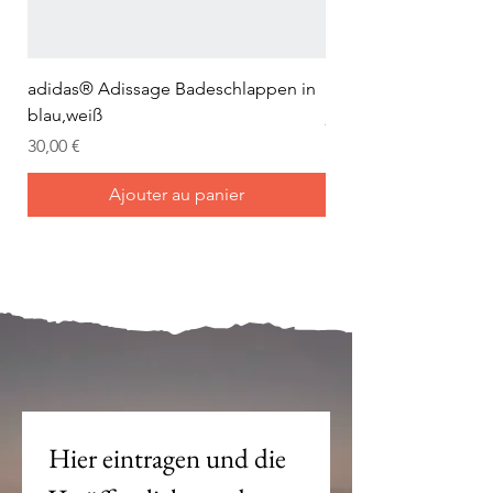
adidas® Adissage Badeschlappen in
adidas® Adilette Aqu
blau,weiß
Prix
24,95 €
Prix
30,00 €
Ajouter au panier
Mein Joch ist dein Joch.
Hier eintragen und die 