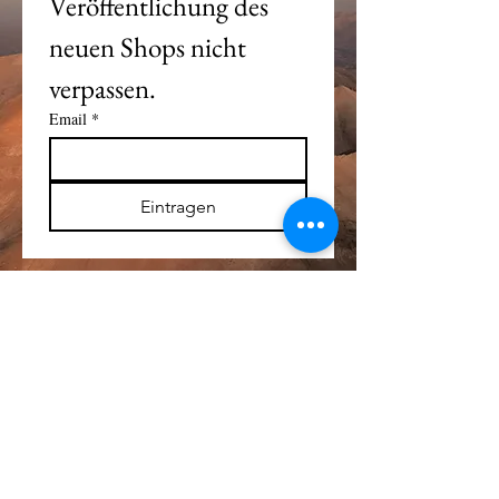
Veröffentlichung des 
neuen Shops nicht 
verpassen. 
Email
*
Eintragen
Alle Logos und Wa
r
enzeichen auf dieser
Seite sind Eigentum der jeweiligen Besitzer
und Lizenzhalter.
Im übrigen gilt Haftungsausschluss.