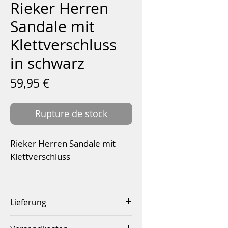
Rieker Herren
Sandale mit
Klettverschluss
in schwarz
Prix
59,95 €
Rupture de stock
Rieker Herren Sandale mit
Klettverschluss
Obermaterial:
Glattleder
Sohle:
flexible Laufsohle
Lieferung
Fußbett:
Antistress, Leder
Innerhalb von 2-4 Werktagen
Verschluss:
Klettverschluss