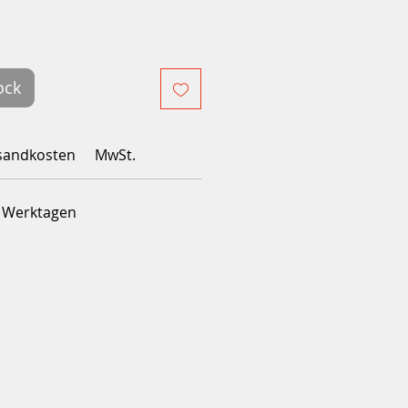
ock
sandkosten
MwSt.
4 Werktagen