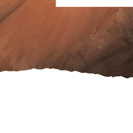
Serviceleistungen
Öffnungszeiten
Faceb
Partnerlinks
Treuekarte
Daten
Marken
Geschenkgutschein
Cooki
Angebote
Reklamation
Wider