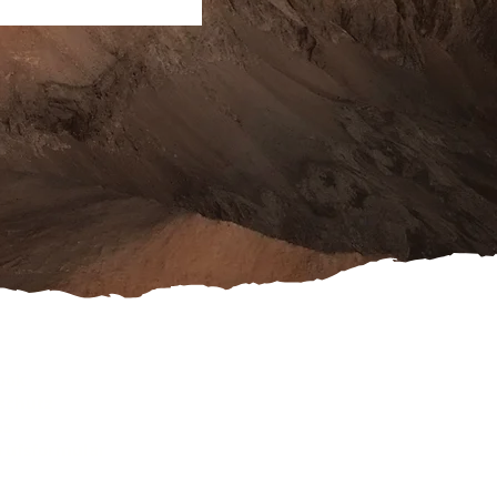
ook
schutz
es
rufsformular