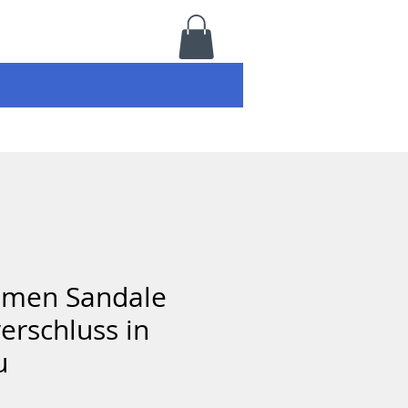
amen Sandale
verschluss in
u