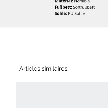
Material:
Namibia
Fußbett:
Softfußbett
Sohle:
PU-Sohle
Artikelnummer:
60845-14
Marke:
Rieker
Art:
Damen
Form:
Damen Sandalen-Pant
Articles similaires