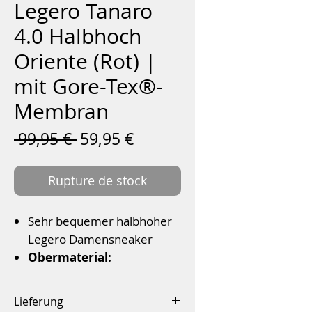
Legero Tanaro
4.0 Halbhoch
Oriente (Rot) |
mit Gore-Tex®-
Membran
Prix
Prix
 99,95 € 
59,95 €
original
promotionnel
Rupture de stock
Sehr bequemer halbhoher
Legero Damensneaker
Obermaterial:
Verlourleder
Innenfutter:
Lieferung
Textilinnenfutter