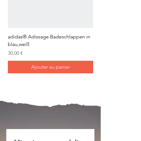
adidas® Adissage Badeschlappen in
adidas® Adilette Aqu
blau,weiß
Prix
24,95 €
Prix
30,00 €
Ajouter au panier
Mein Joch ist dein Joch.