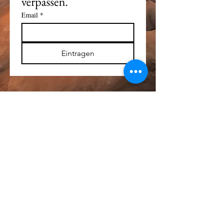
verpassen. 
Email
*
Eintragen
Alle Logos und Wa
r
enzeichen auf dieser
Seite sind Eigentum der jeweiligen Besitzer
und Lizenzhalter.
Im übrigen gilt Haftungsausschluss.
Weitere Details finden Sie im
Impressum
.