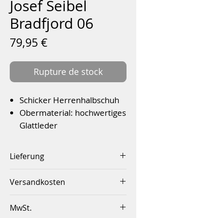
Josef Seibel
Bradfjord 06
Prix
79,95 €
Rupture de stock
Schicker Herrenhalbschuh
Obermaterial: hochwertiges
Glattleder
Klettverschluss
Bequeme K-Weite
Lieferung
Wechselfußbett
Innerhalb von 2-4 Werktagen
Farbe: Schwarz
Versandkosten
Innerhalb Deutschlands ab
Standfestigkeit im Alltag
MwSt.
einem Betrag von 50,00€
gewährt der neue Lederschuh