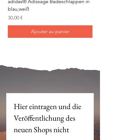
adidas® Adissage Badeschlappen in
adidas® Adilette Aqu
sorgt für einen guten Halt.
blau,weiß
Prix
24,95 €
Prix
30,00 €
Ajouter au panier
Mein Joch ist dein Joch.
Hier eintragen und die 
Veröffentlichung des 
neuen Shops nicht 