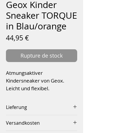
Geox Kinder
Sneaker TORQUE
in Blau/orange
Prix
44,95 €
Rupture de stock
Atmungsaktiver
Kindersneaker von Geox.
Leicht und flexibel.
Mit diesem super lässigen
Lieferung
Kindersneaker von Geox
Innerhalb von 2-4 Werktagen
machen Sie alles richtig für
Versandkosten
Ihre Kleinen. Die Gummizüge