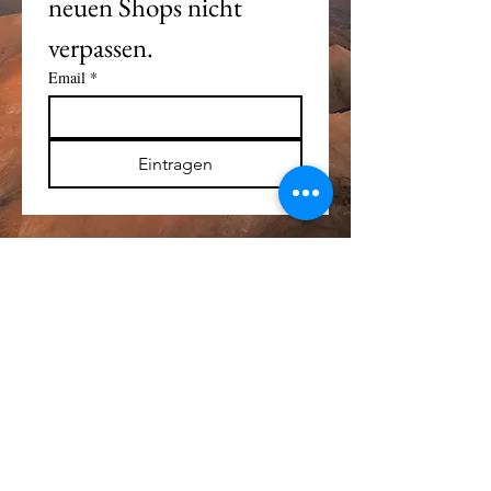
neuen Shops nicht 
verpassen. 
Email
*
Eintragen
Alle Logos und Wa
r
enzeichen auf dieser
Seite sind Eigentum der jeweiligen Besitzer
und Lizenzhalter.
Im übrigen gilt Haftungsausschluss.
Weitere Details finden Sie im
Impressum
.