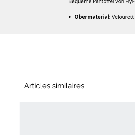
Bequeme Pantoffel von FlyFlo
Obermaterial:
Velourett
Innenmaterial:
Teddyfut
Farbe:
prugna (Rot)
Fußbett
weiches Fußbett
Laufsohle:
flexibel, PU-S
Verschluss:
Schlupfschuh
Schuhweite:
normal
Articles similaires