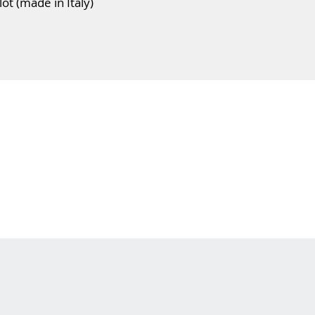
t (made in Italy)
ter
ohle