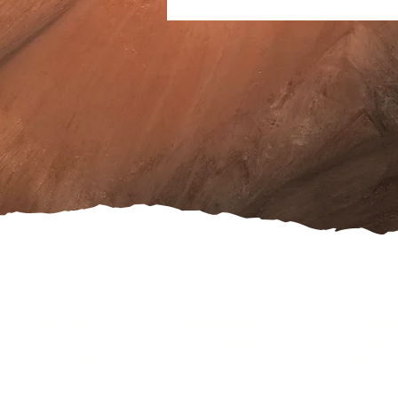
Serviceleistungen
Öffnungszeiten
Faceb
Partnerlinks
Treuekarte
Daten
Marken
Geschenkgutschein
Cooki
Angebote
Reklamation
Wider