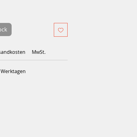
ock
sandkosten
MwSt.
4 Werktagen