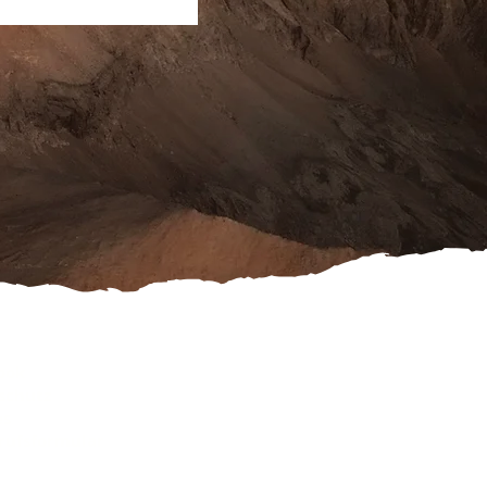
ook
schutz
es
rufsformular