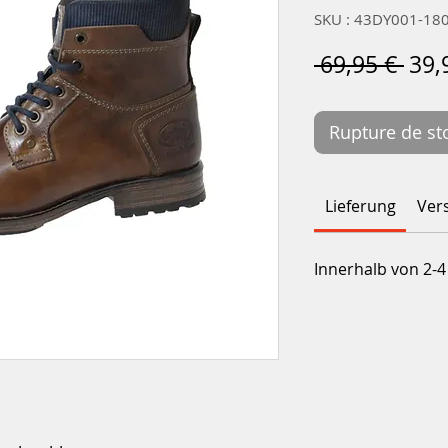
SKU : 43DY001-18
Prix
 69,95 € 
39,
orig
Rupture de st
Lieferung
Ver
Innerhalb von 2-