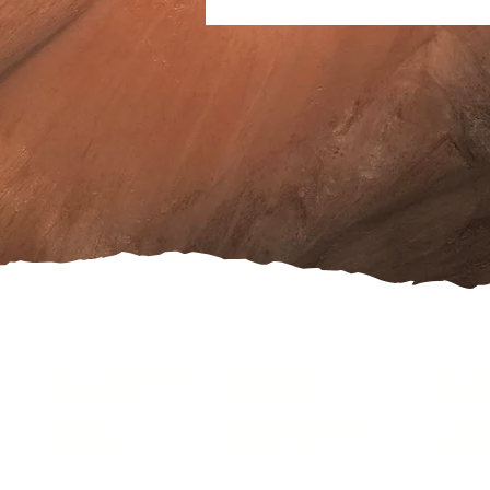
Serviceleistungen
Öffnungszeiten
Faceb
Partnerlinks
Treuekarte
Daten
Marken
Geschenkgutschein
Cooki
Angebote
Reklamation
Wider