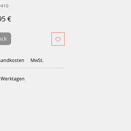
0410
Prix
95 €
inal
promotionnel
ock
sandkosten
MwSt.
4 Werktagen