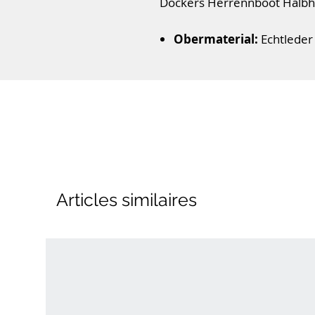
Dockers Herrennboot Halbh
Obermaterial:
Echtleder
Sohle:
Gummi
Verschluss:
Schnürsenke
Absatzform:
1,5 cm
Farbe:
rehbraun
Articles similaires