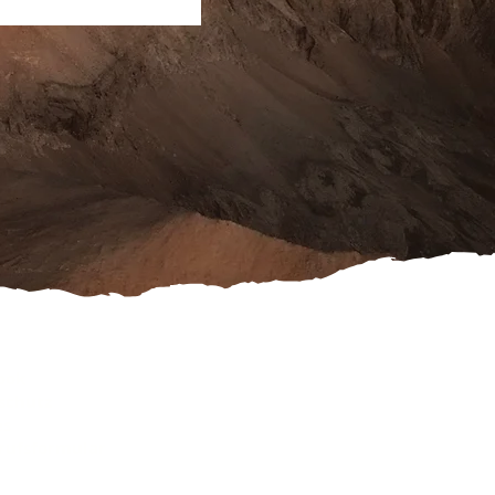
ook
schutz
es
rufsformular