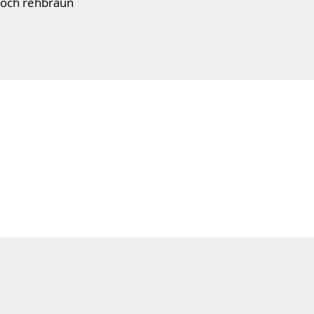
och rehbraun
l