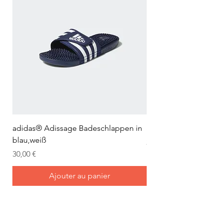
Rücksendung innerhalb von
14 Tagen.
adidas® Adissage Badeschlappen in
adidas® Adilette Aqu
blau,weiß
Prix
24,95 €
Prix
30,00 €
Ajouter au panier