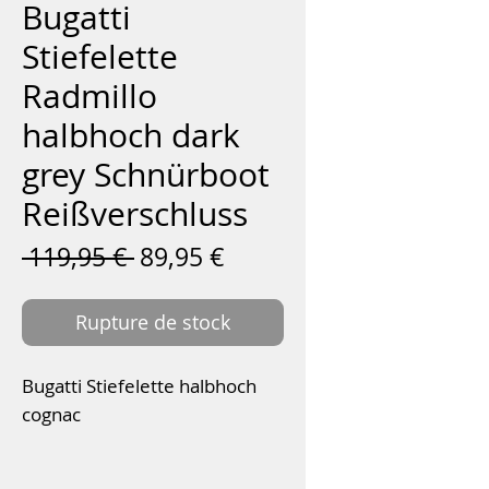
Bugatti
Stiefelette
Radmillo
halbhoch dark
grey Schnürboot
Reißverschluss
Prix
Prix
 119,95 € 
89,95 €
original
promotionnel
Rupture de stock
Bugatti Stiefelette halbhoch
cognac
Absatzhöhe:
2,8 cm