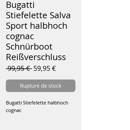
Bugatti
Stiefelette Salva
Sport halbhoch
cognac
Schnürboot
Reißverschluss
Prix
Prix
 99,95 € 
59,95 €
original
promotionnel
Rupture de stock
Bugatti Stiefelette halbhoch
cognac
Absatzhöhe:
1,5 cm