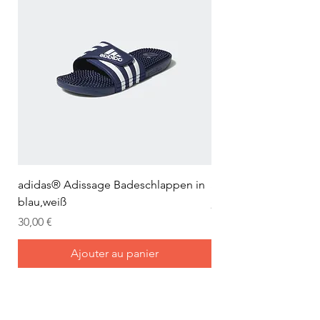
Rücksendung innerhalb von
14 Tagen.
adidas® Adissage Badeschlappen in
adidas® Adilette Aqu
blau,weiß
Prix
24,95 €
Prix
30,00 €
Ajouter au panier